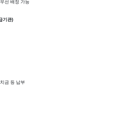
 우선 배정 가능
급기관)
치금 등 납부