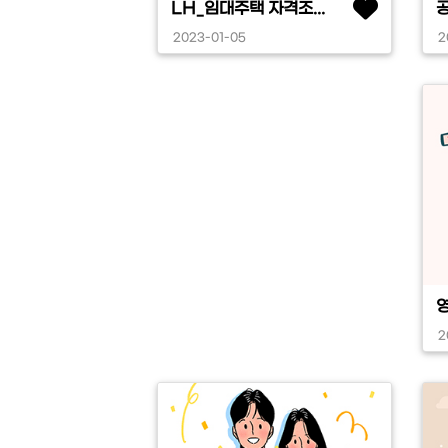
LH_임대주택 자격조...
공
2023-01-05
2
2